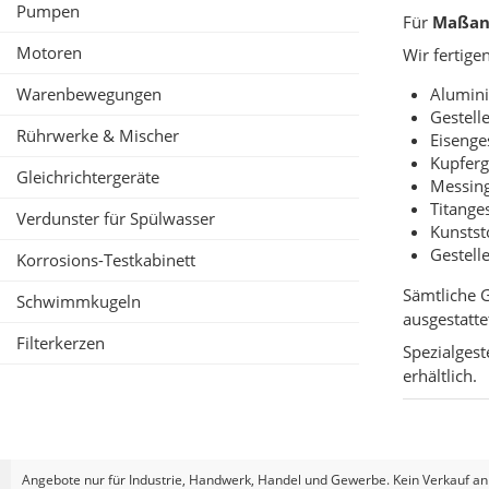
Pumpen
Für
Maßan
Motoren
Wir fertige
Warenbewegungen
Alumini
Gestell
Rührwerke & Mischer
Eisenge
Kupferg
Gleichrichtergeräte
Messing
Titanges
Verdunster für Spülwasser
Kunstst
Gestell
Korrosions-Testkabinett
Sämtliche 
Schwimmkugeln
ausgestatte
Filterkerzen
Spezialgest
erhältlich.
Angebote nur für Industrie, Handwerk, Handel und Gewerbe. Kein Verkauf an